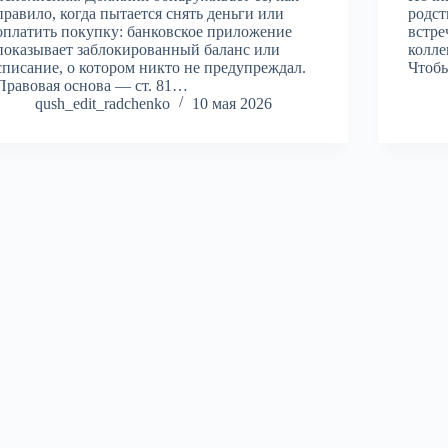
правило, когда пытается снять деньги или
родст
оплатить покупку: банковское приложение
встре
показывает заблокированный баланс или
колле
списание, о котором никто не предупреждал.
Чтобы
Правовая основа — ст. 81…
qush_edit_radchenko
10 мая 2026