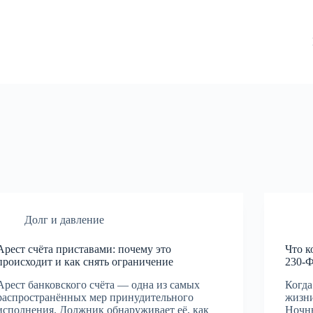
Долг и давление
Арест счёта приставами: почему это
Что к
происходит и как снять ограничение
230-
Арест банковского счёта — одна из самых
Когда
распространённых мер принудительного
жизни
исполнения. Должник обнаруживает её, как
Ночны