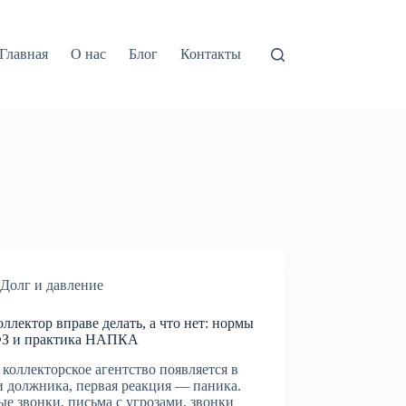
Главная
О нас
Блог
Контакты
Долг и давление
оллектор вправе делать, а что нет: нормы
ФЗ и практика НАПКА
 коллекторское агентство появляется в
 должника, первая реакция — паника.
е звонки, письма с угрозами, звонки